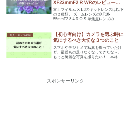
XF23mmF2 R WRのレビューと
使用感
富士フイルム X-E3のキットレンズは以下
の２種類。 ズームレンズのXF18-
55mmF2.8-4 R OIS 単焦点レンズの
XF23mmF2 R WR私は単焦点で撮り慣れ
ていて好きなので特に考えずXF23mmを
選びましたが、それでも買う前...
【初心者向け】カメラを選ぶ時に
写真・カメラの話
気にするべき大切な３つのこと
スマホやデジカメで写真を撮っていたけ
ど、最近もの足りなくなってきたな～。
もっと綺麗な写真を撮りたい！ 本格的
なカメラを買いたい！ネットでカタログ
を見たりお店に行ってみたりしてみたけ
ど、たくさん種類があってわからな
い！ というのが本音ですよね...
スポンサーリンク