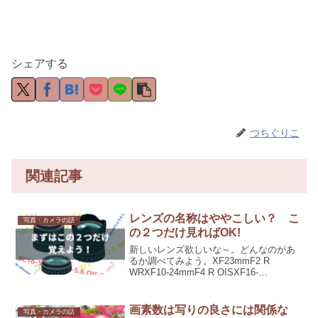
シェアする
つちぐりこ
関連記事
レンズの名称はややこしい？ こ
写真・カメラの話
の２つだけ見ればOK!
新しいレンズ欲しいな～。どんなのがあ
るか調べてみよう。XF23mmF2 R
WRXF10-24mmF4 R OISXF16-
55mmF2.8 R LM WRXC16-50mmF3.5-5.6
OIS IIXF100-400mmF4.5-5....
画素数は写りの良さには関係な
写真・カメラの話