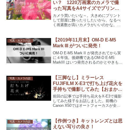
い？ 1220万画素のカメラで撮
った写真をA4サイズでプリント
してみた【デジタル一眼】
カメラ買いたいな～。大きめにプリント
して部屋に飾ったりしたいから、なるべ
く画素数が高いカメラがいいのかな。そ
う思って、2000万画素のカメラと2200万
画素のカメラを見比べて「2000万画素の
方がデザインや他の機能が気になるけ
【2019年11月末】OM-D E-M5
写真・カメラの話
ど……2200...
Mark III がついに発売！
OM-D E-M5 Mark II が発売されてから実
に４年強。後継機であるOM-D E-M5
MarkIII はいつ発売されるのかとやきもき
していましたが、ついに2019年11月22日
に発売しました！今日はそのOM-D E-M5
Mark...
【三脚なし】ミラーレス
写真・カメラの話
FUJIFILM X-E3で打ち上げ花火を
手持ちで撮影してみた【おまかせ
フルオート作例】
前回の記事では手持ち花火をX-E3で撮影
してみた様子をお話しました。前機の
Canon X50ではオートフォーカスが全然
効かず、シャッターが全く切れない状態
でした。けれど、FUJIFILM X-E3だとフ
ルオート撮影でもバシバシ撮れる！他の
【作例つき】キットレンズとは思
写真・カメラの話
レ...
えない写りの良さ！