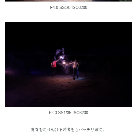
F4.0 SS1/8 ISO3200
F2.0 SS1/35 ISO3200
青春を走りぬける若者をもバッチリ追従。